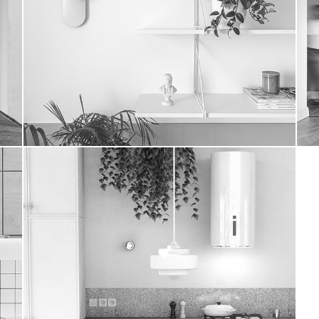
gabinety lekarskie
okap sercem kuchni II