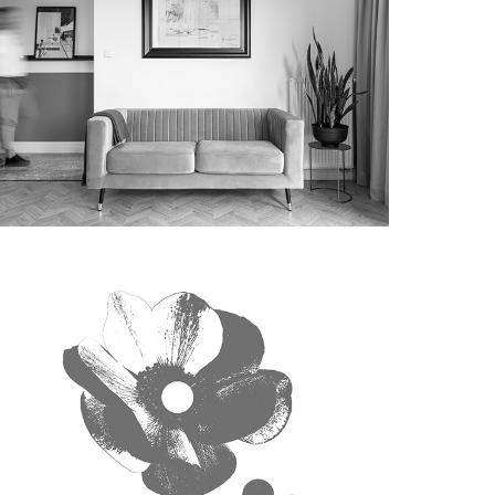
białoszewskiego
b&r