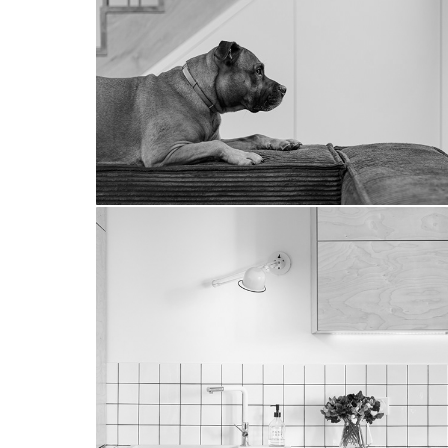
bliźniak
sadowa